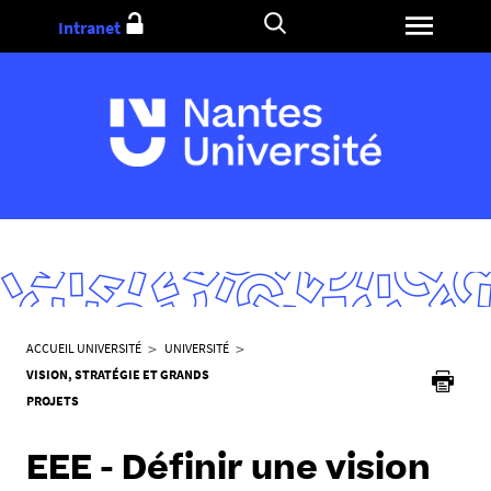
Aller
Intranet
au
contenu
V
ACCUEIL UNIVERSITÉ
UNIVERSITÉ
o
VISION, STRATÉGIE ET GRANDS
u
PROJETS
s
ê
EEE - Définir une vision
t