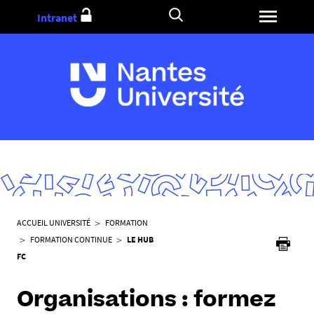
Aller
Intranet
au
contenu
V
ACCUEIL UNIVERSITÉ
FORMATION
o
FORMATION CONTINUE
LE HUB
u
FC
s
ê
Organisations : formez
t