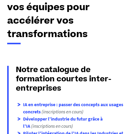
e
vos équipes pour
s
i
accélérer vos
c
i
transformations
:
Notre catalogue de
formation courtes inter-
entreprises
IA en entreprise : passer des concepts aux usages
concrets
(inscriptions en cours)
Développer l'industrie du futur grâce à
l'IA
(inscriptions en cours)
Piloter l'intégration de l'IA dans les Industries et