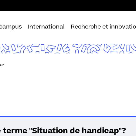
Aller
au
contenu
 campus
International
Recherche et innovati
AP
 terme "Situation de handicap"?