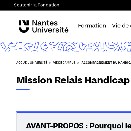
Soutenir la Fondation
Formation
Vie de
V
ACCUEIL UNIVERSITÉ
VIE DE CAMPUS
ACCOMPAGNEMENT DU HANDIC
o
u
Mission Relais Handicap
s
ê
t
e
s
i
c
AVANT-PROPOS : Pourquoi le