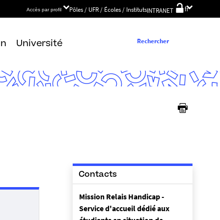
Choix
Pôles / UFR / Écoles / Instituts
fr
INTRANET
Accès par profil
de
la
langue
Rechercher
on
Université
Contacts
Mission Relais Handicap -
Service d'accueil dédié aux