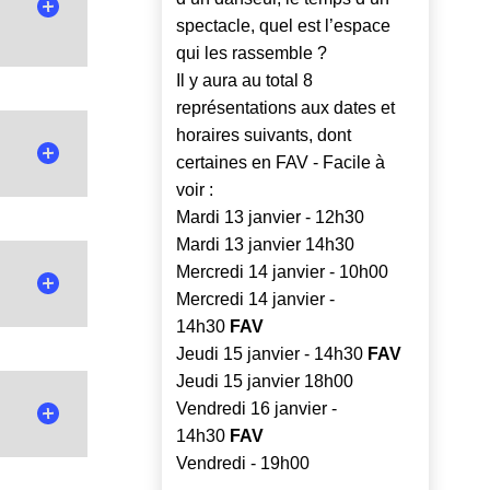
spectacle, quel est l’espace
qui les rassemble ?
Il y aura au total 8
représentations aux dates et
horaires suivants, dont
certaines en FAV - Facile à
e première
voir :
tation du
Mardi 13 janvier - 12h30
nvisagée.
Mardi 13 janvier 14h30
le Service
Mercredi 14 janvier - 10h00
Mercredi 14 janvier -
14h30
FAV
Jeudi 15 janvier - 14h30
FAV
:
Jeudi 15 janvier 18h00
s de cours
Vendredi 16 janvier -
s et soins
tions de
14h30
FAV
Vendredi - 19h00