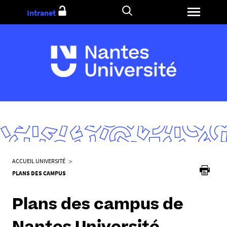
Aller
Intranet
au
contenu
V
ACCUEIL UNIVERSITÉ
o
PLANS DES CAMPUS
u
s
Plans des campus de
ê
t