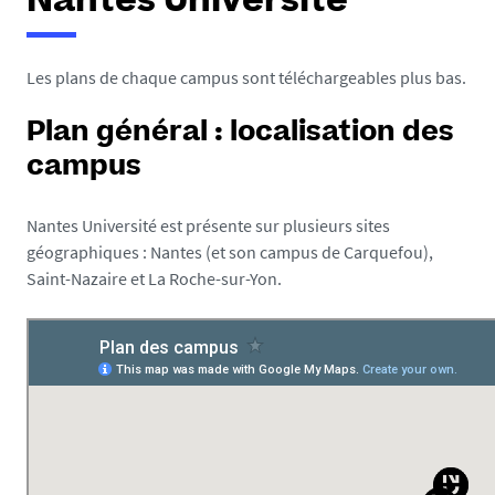
Nantes Université
e
s
i
Les plans de chaque campus sont téléchargeables plus bas.
c
i
Plan général : localisation des
campus
:
Nantes Université est présente sur plusieurs sites
géographiques : Nantes (et son campus de Carquefou),
Saint-Nazaire et La Roche-sur-Yon.