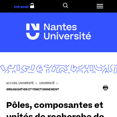
Aller
Intranet
au
contenu
V
ACCUEIL UNIVERSITÉ
UNIVERSITÉ
o
ORGANISATION ET FONCTIONNEMENT
u
s
Pôles, composantes et
ê
t