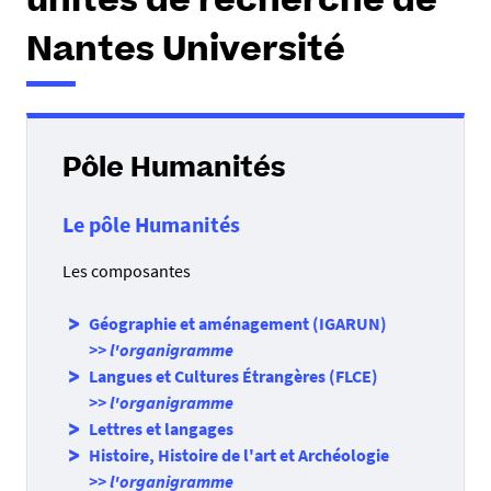
unités de recherche de
e
s
Nantes Université
i
c
i
Pôle Humanités
:
Le pôle Humanités
Les composantes
Géographie et aménagement (IGARUN)
>> l'organigramme
Langues et Cultures Étrangères (FLCE)
>> l'organigramme
Lettres et langages
Histoire, Histoire de l'art et Archéologie
>> l'organigramme