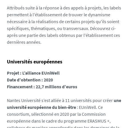
la liberté de penser et le débat démocratique. La
Le bilan
Attribués suite à la réponse à des appels à projets, les labels
stratégie immobilière de l’université a donc été
permettent à l'établissement de trouver le dynamisme
adaptée pour que les campus puissent être habités
nécessaire à la réalisations de certains projets qu'ils soient
afin de servir ces objectifs.
spécifiques, thématiques, ou transversaux. Découvrez ci-
Les grands projets immobiliers de Nantes
après une partie des labels obtenus par l'établissement ces
Université
dernières années.
Franceline Ribard, un nouveau campus au cœur
du quartier de la santé
Universités européennes
Projet : L’alliance EUniWell
Date d’obtention : 2020
Financement : 22,7 millions d’euros
Nantes Université s’est alliée à 11 universités pour créer
une
université européenne du bien-être
: EUniWell. Ce
consortium, sélectionné en 2020 par la Commission
européenne dans le cadre du programme ERASMUS +,
collabore de manière approfondie dans les domaines de la