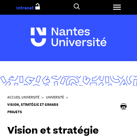
Aller
Intranet
au
contenu
V
ACCUEIL UNIVERSITÉ
UNIVERSITÉ
o
VISION, STRATÉGIE ET GRANDS
u
PROJETS
s
ê
Vision et stratégie
t