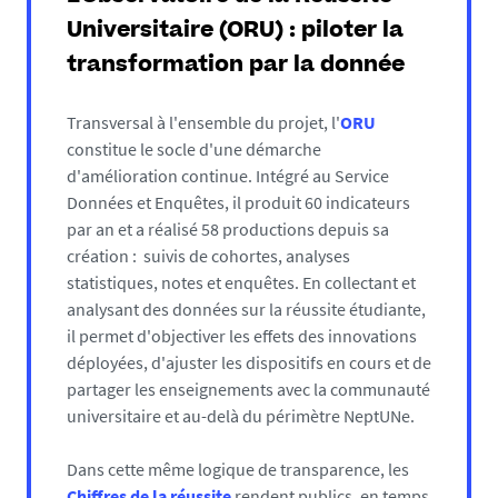
scientifiques et collaboratifs : le
colloque DIRES
Universitaire (ORU) : piloter la
(
édition 2024
,
édition 2026
) et le
séminaire Flexibilité
transformation par la donnée
des parcours
créent des espaces de réflexion et de
valorisation des innovations pédagogiques.
Transversal à l'ensemble du projet, l'
ORU
Cinq
chaires de développement pédagogique
ont été
constitue le socle d'une démarche
créées depuis 2021. Leurs travaux couvrent des
d'amélioration continue. Intégré au Service
thématiques variées : compétences, itinéraires de
Données et Enquêtes, il produit 60 indicateurs
développement pédagogique, espaces
par an et a réalisé 58 productions depuis sa
d'apprentissage, enseignement des langues et
création : suivis de cohortes, analyses
accompagnement des étudiants en santé. Ils
statistiques, notes et enquêtes. En collectant et
s'inscrivent dans un dialogue international,
analysant des données sur la réussite étudiante,
notamment grâce au partenariat avec la
Chaire en
il permet d'objectiver les effets des innovations
leadership de pédagogie de l'enseignement
déployées, d'ajuster les dispositifs en cours et de
supérieur - Université Laval (Canada)
, qui enrichit nos
partager les enseignements avec la communauté
réflexions par des regards croisés et des expertises
universitaire et au-delà du périmètre NeptUNe.
partagées.
Dans cette même logique de transparence, les
Découvrez les ressources sur le
portail Enseigner et
Chiffres de la réussite
rendent publics, en temps