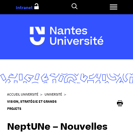
Aller
Intranet
au
contenu
V
ACCUEIL UNIVERSITÉ
UNIVERSITÉ
o
VISION, STRATÉGIE ET GRANDS
u
PROJETS
s
ê
NeptUNe – Nouvelles
t