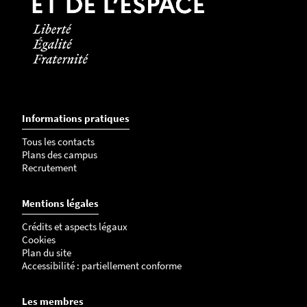
a
i
n
s
,
m
e
Informations pratiques
r
Tous les contacts
c
Plans des campus
i
Recrutement
d
e
Mentions légales
l
e
Crédits et aspects légaux
Cookies
l
Plan du site
a
Accessibilité : partiellement conforme
i
s
Les membres