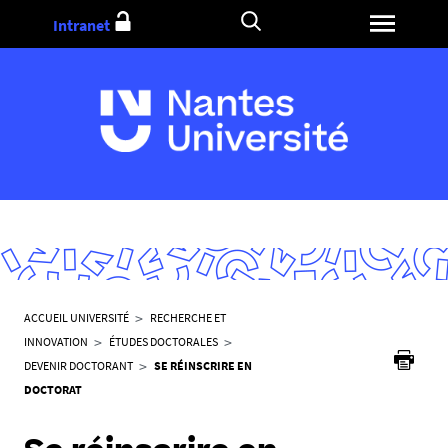
Aller
Intranet
au
contenu
V
ACCUEIL UNIVERSITÉ
RECHERCHE ET
o
INNOVATION
ÉTUDES DOCTORALES
u
DEVENIR DOCTORANT
SE RÉINSCRIRE EN
s
DOCTORAT
ê
t