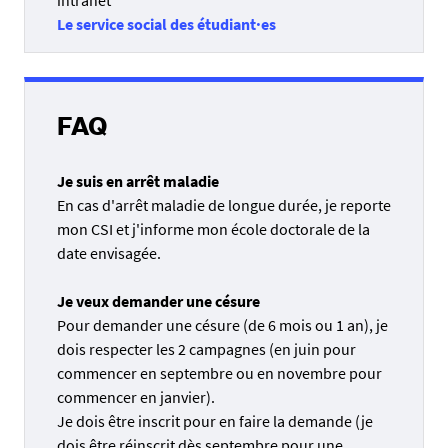
intranet
possibilités :
Le service social des étudiant·es
- je demande un recours auprès du conseil
académique (CAC) restreint pour avoir un second avis.
Il s'agit d'une étude de mon dossier avec tous les
éléments (CSI, médiation, ...). L'avis (consultatif) aidera
FAQ
à la prise de décision de l'établissement.
- je ne demande pas de recours auprès du conseil
Je suis en arrêt maladie
académique (CAC) restreint, l'établissement prendra
En cas d'arrêt maladie de longue durée, je reporte
sa décision sur la base des avis du CSI, de la direction
mon CSI et j'informe mon école doctorale de la
de thèse et de la direction de l'ED.
date envisagée.
Dans les 2 cas, je reçois la décision de l’établissement
avec les voies de recours.
Je veux demander une césure
Pour demander une césure (de 6 mois ou 1 an), je
Attention, si j'ai un contrat doctoral Nantes
dois respecter les 2 campagnes (en juin pour
Université, je serai convoqué(e) par la DRH pour le
commencer en septembre ou en novembre pour
licenciement. En attendant, je suis toujours sous
commencer en janvier).
contrat et je dois être présent(e) au laboratoire ou
Je dois être inscrit pour en faire la demande (je
poser des congés sinon cela sera considéré comme un
dois être réinscrit dès septembre pour une
abandon de poste.