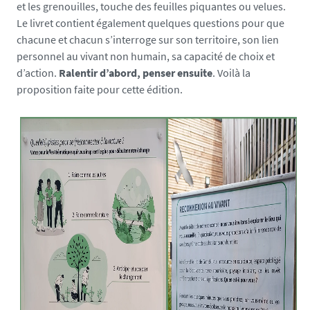
e
et les grenouilles, touche des feuilles piquantes ou velues.
b
Le livret contient également quelques questions pour que
-
chacune et chacun s’interroge sur son territoire, son lien
c
personnel au vivant non humain, sa capacité de choix et
s
d’action.
Ralentir d’abord, penser ensuite
. Voilà la
t
proposition faite pour cette édition.
e
x
m
d
l
-
2
_
1
7
8
1
1