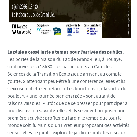
i
a
s
/
p
h
o
La pluie a cessé juste à temps pour l’arrivée des publics.
t
Les portes de la Maison du Lac de Grand-Lieu, à Bouaye,
o
sont ouvertes à 18h30. Les participants au Café des
/
Sciences de la Transition Écologique arrivent au compte-
v
goutte. S’attendant peut-être à une conférence, elles et ils
i
s’excusent d’être en retard. « Les bouchons », « la sortie du
s
boulot », « une journée bien chargée » sont autant de
u
raisons valables. Plutôt que de se presser pour participer à
e
une discussion savante, elles et ils se voient proposer une
l
première activité : profiter du jardin le temps que tout le
-
monde soit là. Munis d’un livret leur proposant des activités
w
sensorielles, le public explore le jardin, écoute les oiseaux