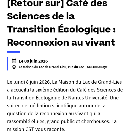
[Retour sur] Café des
e
s
Sciences de la
i
c
Transition Écologique :
i
Reconnexion au vivant
:
h
Le 08 juin 2026
t
La Maison du Lac de Grand-Lieu, rue du Lac – 44830 Bouaye
t
f
p
a
Le lundi 8 juin 2026, La Maison du Lac de Grand-Lieu
s
l
a accueilli la sixième édition du Café des Sciences de
:
s
la Transition Écologique de Nantes Université. Une
/
e
soirée de médiation scientifique autour de la
/
f
question de la reconnexion au vivant qui a
w
a
rassemblé élu·es, grand public et chercheuses. La
w
l
w
mission CST vous raconte.
s