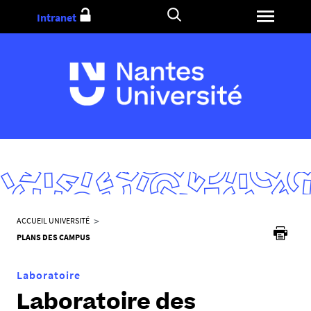
Aller
Intranet
au
contenu
V
ACCUEIL UNIVERSITÉ
o
PLANS DES CAMPUS
u
s
Laboratoire
ê
Laboratoire des
t