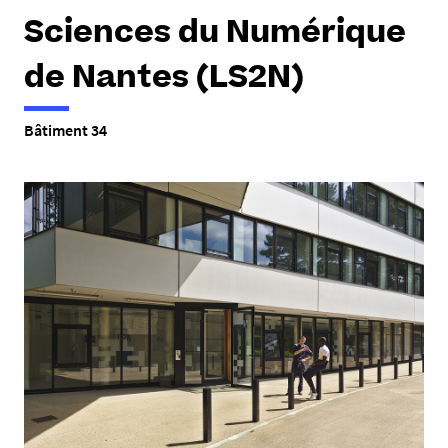
e
Sciences du Numérique
s
i
de Nantes (LS2N)
c
i
Bâtiment 34
: