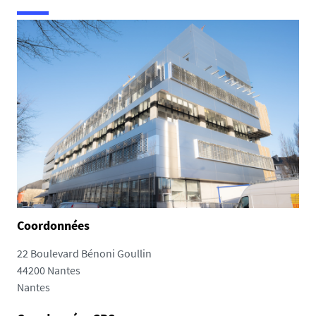
e
s
i
c
i
:
Coordonnées
22 Boulevard Bénoni Goullin
44200 Nantes
Nantes