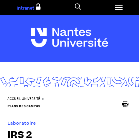
Aller
Intranet
au
contenu
V
ACCUEIL UNIVERSITÉ
o
PLANS DES CAMPUS
u
s
Laboratoire
ê
IRS 2
t