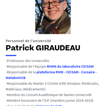
e
s
i
c
i
:
Personnel de l'université
Patrick GIRAUDEAU
-Professeur des Universités
-Responsable de l'équipe
MIMM du laboratoire CEISAM
-Responsable de la
plateforme RMN - CEISAM - Corsaire -
MetaboHUB
-Responsable du Master 2 Chimie A3M (Analyse: Molécules,
Matériaux, Médicaments)
-Membre du Conseil Académique de Nantes Université
-Membre honoraire de l'IUF (membre junior 2014-2019)
-Vice-président de l'
Ampere Society