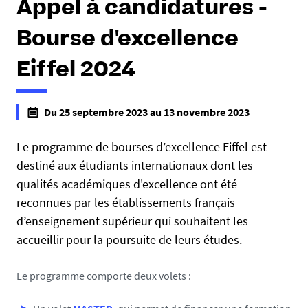
Appel à candidatures -
e
s
Bourse d'excellence
i
c
Eiffel 2024
i
:
Du 25 septembre 2023 au 13 novembre 2023
f
a
Le programme de bourses d’excellence Eiffel est
l
destiné aux étudiants internationaux dont les
s
qualités académiques d'excellence ont été
e
reconnues par les établissements français
f
d’enseignement supérieur qui souhaitent les
a
accueillir pour la poursuite de leurs études.
l
s
Le programme comporte deux volets :
e