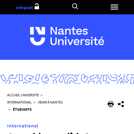
Aller
Intranet
au
contenu
V
ACCUEIL UNIVERSITÉ
o
INTERNATIONAL
VENIR À NANTES
u
ÉTUDIANTS
s
ê
International
t