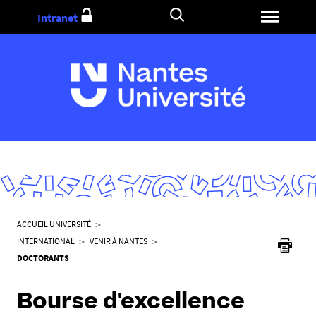
Aller
Intranet
au
contenu
V
ACCUEIL UNIVERSITÉ
o
INTERNATIONAL
VENIR À NANTES
u
DOCTORANTS
s
ê
Bourse d'excellence
t