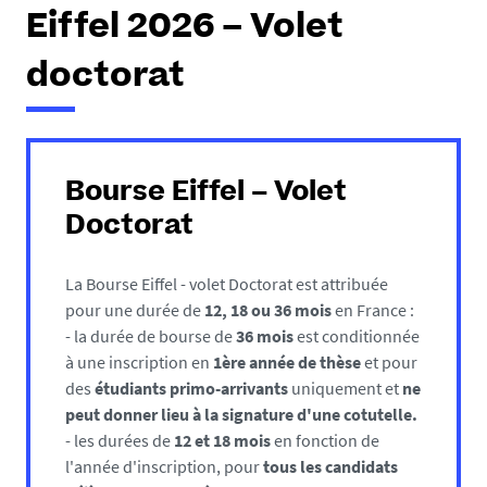
e
Eiffel 2026 – Volet
s
i
doctorat
c
i
:
Bourse Eiffel – Volet
Doctorat
La Bourse Eiffel - volet Doctorat est attribuée
pour une durée de
12, 18 ou 36 mois
en France :
- la durée de bourse de
36 mois
est conditionnée
à une inscription en
1ère année de thèse
et pour
des
étudiants primo-arrivants
uniquement et
ne
peut donner lieu à la signature d'une cotutelle.
- les durées de
12 et 18 mois
en fonction de
l'année d'inscription, pour
tous les
candidats