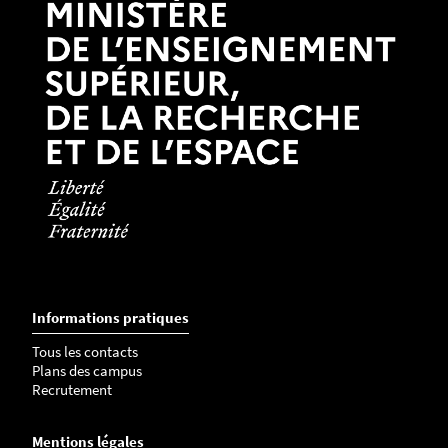
Nantes Université
l'expert doit
obligatoirement
être de la même
section CNU ou du domaine de recherche
proposé pour la thèse
l'expert ne doit pas avoir effectué des travaux ou
publications communes avec le directeur de
thèse pressenti
Le CV de l'expert qui a rédigé l'avis
Le
plan de financement
global de la thèse.
La
convention de cotutelle
ou une
attestation de
codirection
signée par les parties françaises et
étrangères incluant le calendrier de l'alternance
des séjours en cas de fractionnement.
Informations pratiques
Tous les contacts
Si vous souhaitez candidater pour la Bourse Eiffel
Plans des campus
volet Doctorat, envoyez un message à
Recrutement
international.accueil@univ-nantes.fr
en précisant
votre NOM, Prénom, le nom et e-mail de votre
Mentions légales