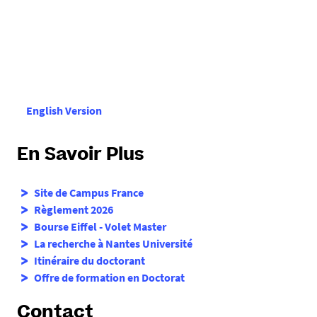
Curriculum vitæ
du (de la) candidat(e), rédigé en
français ou en anglais, sur une ou deux pages
précisant votre parcours.
Les diplômes et classement
: tout document
attestant de l’excellence du candidat : mention,
rang de classement, situation au sein de la
English Version
promotion, nombre d’étudiants dans la promotion,
diplômes avec indication de la spécialité, de la date
d’obtention, des mentions et des notes finales
En Savoir Plus
certifiées par l’établissement.
Le certificat ou diplôme de langue
le cas échéant.
Site de Campus France
Les étudiants ressortissants de pays où le français
Règlement 2026
est la langue officielle ne sont pas concernés par ce
Bourse Eiffel - Volet Master
certificat.
La recherche à Nantes Université
Le projet professionnel du (de la) candidat(e)
,
Itinéraire du doctorant
rédigé en français ou, à défaut, en anglais (1 à 2
Offre de formation en Doctorat
pages). Le candidat rédige son projet sous une
forme permettant d'expliquer le choix des études
Contact