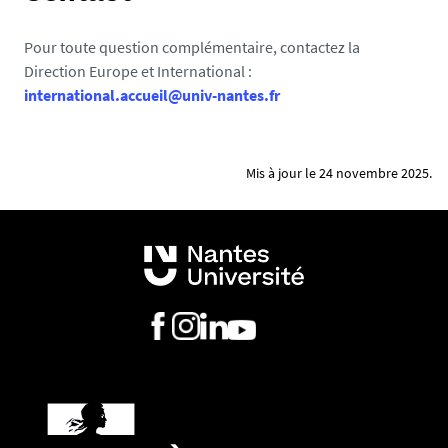
en France par rapport aux études antérieures et la
carrière professionnelle future. Cette présentation
Pour toute question complémentaire, contactez la
pourra être éventuellement étayée par un avis de
Direction Europe et International :
personnes extérieures à l'établissement, par
international.accueil@univ-nantes.fr
exemple une entreprise.
Une
présentation du projet de thèse
et de
l’avancement des recherches, rédigé en français ou
en anglais (1 à 5 pages). Ce document doit exposer
Mis à jour le 24 novembre 2025.
avec précision le sujet de la thèse, les objectifs et
les hypothèses de recherche - le caractère
novateur, l'impact et les bénéfices du projet.
Un
avis d'expert argumenté
sur la qualité
scientifique du sujet de thèse
:
l'expert doit être
obligatoirement
un professeur
d'universités, un directeur de recherche ou un
enseignant/chercheur habilité à diriger des
recherches, en respectant les règles de
déontologie
l'expert doit
obligatoirement
être extérieur à