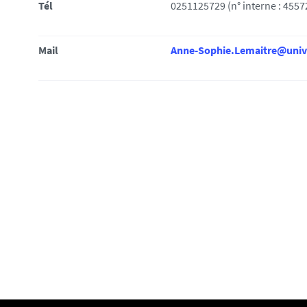
i
Tél
0251125729 (n° interne : 4557
:
Mail
Anne-Sophie.Lemaitre@univ-