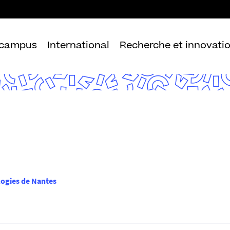
Aller
au
contenu
 campus
International
Recherche et innovati
logies de Nantes