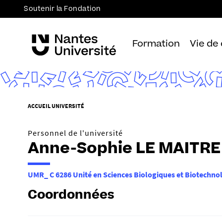
Soutenir la Fondation
Formation
Vie de
V
ACCUEIL UNIVERSITÉ
o
u
Personnel de l'université
s
Anne-Sophie LE MAITRE
ê
t
UMR_ C 6286 Unité en Sciences Biologiques et Biotechno
e
s
Coordonnées
i
c