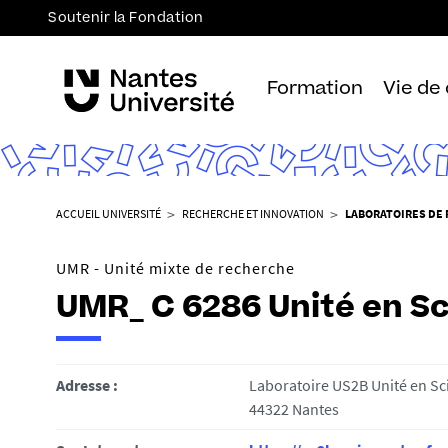
Soutenir la Fondation
Formation
Vie de
V
ACCUEIL UNIVERSITÉ
RECHERCHE ET INNOVATION
LABORATOIRES DE
o
u
UMR - Unité mixte de recherche
s
UMR_ C 6286 Unité en Sc
ê
t
e
s
Adresse :
Laboratoire US2B Unité en Sc
i
44322 Nantes
c