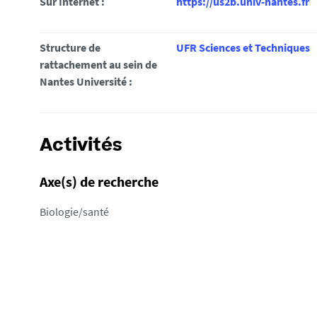
Sur Internet :
https://us2b.univ-nantes.fr
i
:
Structure de
UFR Sciences et Techniques
rattachement au sein de
Nantes Université :
Activités
Axe(s) de recherche
Biologie/santé