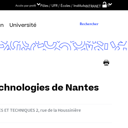
Choix
Pôles / UFR / Écoles / Instituts
fr
INTRANET
Accès par profil
de
la
langue
Rechercher
on
Université
echnologies de Nantes
S ET TECHNIQUES 2, rue de la Houssinière