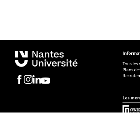
Informa
Tous les
Plans de
Recrute
Les me