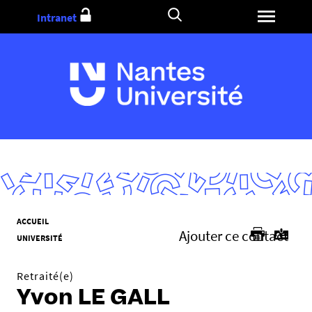
Aller
Intranet
au
contenu
V
ACCUEIL
Ajouter ce contact
o
UNIVERSITÉ
u
s
Retraité(e)
ê
Yvon LE GALL
t