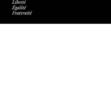
Informations pratiques
Tous les contacts
Plans des campus
Recrutement
Mentions légales
Crédits et aspects légaux
Cookies
Plan du site
Accessibilité : partiellement conforme
Les membres