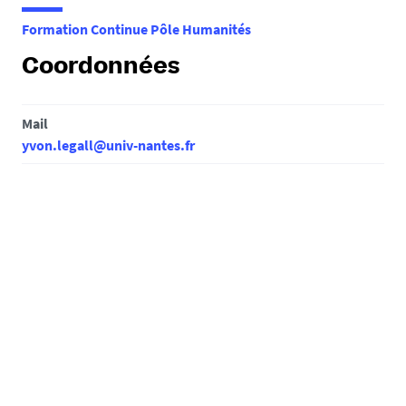
e
Formation Continue Pôle Humanités
s
i
Coordonnées
c
i
Mail
:
yvon.legall@univ-nantes.fr