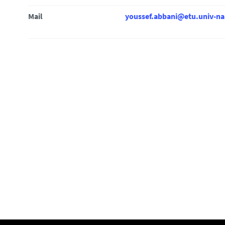
i
Mail
youssef.abbani@etu.univ-na
: