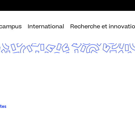
Aller
au
contenu
 campus
International
Recherche et innovati
tes