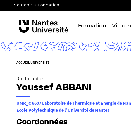
Soutenir la Fondation
Formation
Vie de
V
ACCUEIL UNIVERSITÉ
o
u
Doctorant.e
s
Youssef ABBANI
ê
t
UMR_C 6607 Laboratoire de Thermique et Énergie de Nan
e
Ecole Polytechnique de l'Université de Nantes
s
i
Coordonnées
c