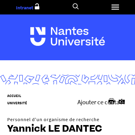
Aller
Intranet
au
contenu
V
ACCUEIL
Ajouter ce contact
o
UNIVERSITÉ
u
s
Personnel d'un organisme de recherche
ê
Yannick LE DANTEC
t