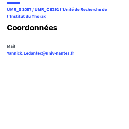
e
UMR_S 1087 / UMR_C 6291 l'Unité de Recherche de
s
l'Institut du Thorax
i
c
Coordonnées
i
:
Mail
Yannick.Ledantec@univ-nantes.fr