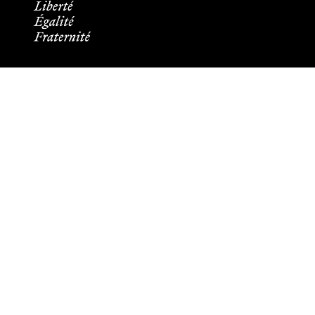
Informations pratiques
Tous les contacts
Plans des campus
Recrutement
Mentions légales
Crédits et aspects légaux
Cookies
Plan du site
Accessibilité : partiellement conforme
Les membres