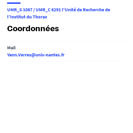
e
UMR_S 1087 / UMR_C 6291 l'Unité de Recherche de
s
l'Institut du Thorax
i
c
Coordonnées
i
:
Mail
Yann.Verres@univ-nantes.fr