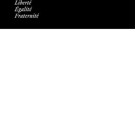
Informations pratiques
Tous les contacts
Plans des campus
Recrutement
Mentions légales
Crédits et aspects légaux
Cookies
Plan du site
Accessibilité : partiellement conforme
Les membres