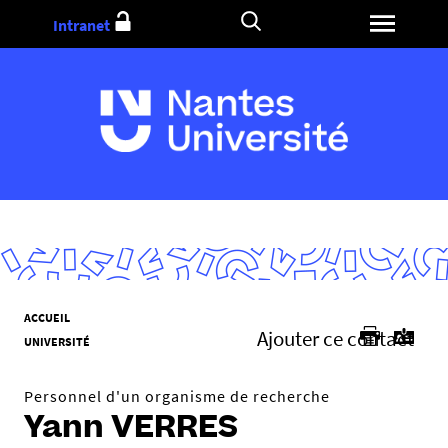
Aller
Intranet
au
contenu
V
ACCUEIL
Ajouter ce contact
o
UNIVERSITÉ
u
s
Personnel d'un organisme de recherche
ê
Yann VERRES
t