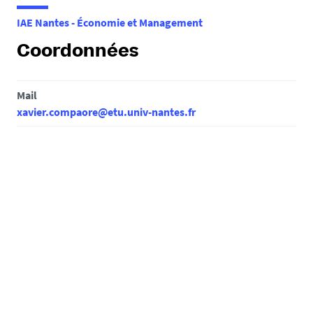
e
IAE Nantes - Économie et Management
s
i
Coordonnées
c
i
Mail
:
xavier.compaore@etu.univ-nantes.fr