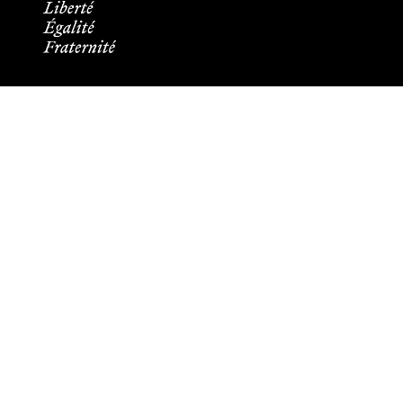
Informations pratiques
Tous les contacts
Plans des campus
Recrutement
Mentions légales
Crédits et aspects légaux
Cookies
Plan du site
Accessibilité : partiellement conforme
Les membres