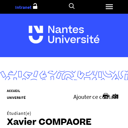
Aller
Intranet
au
contenu
V
ACCUEIL
Ajouter ce contact
o
UNIVERSITÉ
u
s
Étudiant(e)
ê
Xavier COMPAORE
t