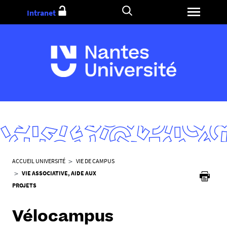
Aller
Intranet
au
contenu
V
ACCUEIL UNIVERSITÉ
VIE DE CAMPUS
o
VIE ASSOCIATIVE, AIDE AUX
u
PROJETS
s
ê
Vélocampus
t