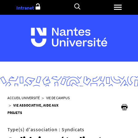
Aller
Intranet
au
contenu
V
ACCUEIL UNIVERSITÉ
VIE DE CAMPUS
o
VIE ASSOCIATIVE, AIDE AUX
u
PROJETS
s
ê
Type(s) d'association :
Syndicats
t