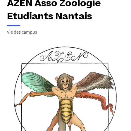
AZEN Asso Zoologie
e
s
Etudiants Nantais
i
c
i
Vie des campus
: