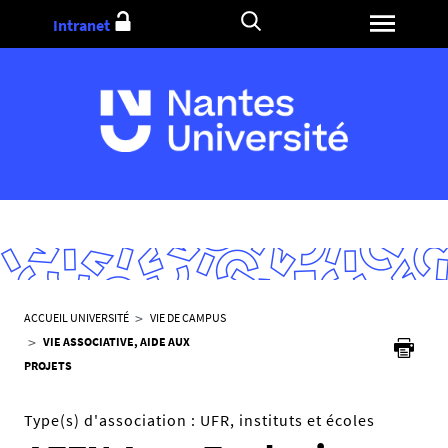
Aller
Intranet
au
contenu
V
ACCUEIL UNIVERSITÉ
VIE DE CAMPUS
o
VIE ASSOCIATIVE, AIDE AUX
u
PROJETS
s
ê
Type(s) d'association :
UFR, instituts et écoles
t