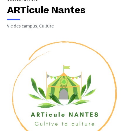
e
ARTicule Nantes
s
i
c
Vie des campus, Culture
i
: