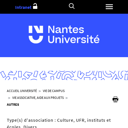
Aller
Intranet
au
contenu
V
ACCUEIL UNIVERSITÉ
VIE DE CAMPUS
o
VIE ASSOCIATIVE, AIDE AUX PROJETS
u
AUTRES
s
ê
Type(s) d'association :
Culture, UFR, instituts et
t
écoles, Divers