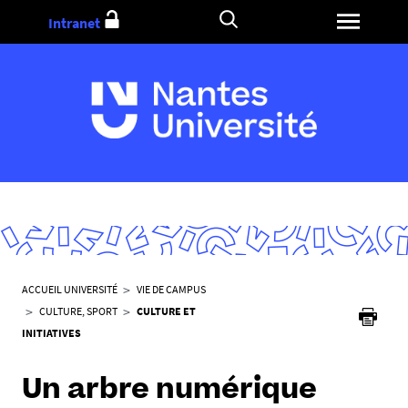
Aller
Intranet
au
contenu
V
ACCUEIL UNIVERSITÉ
VIE DE CAMPUS
o
CULTURE, SPORT
CULTURE ET
u
INITIATIVES
s
ê
Un arbre numérique
t