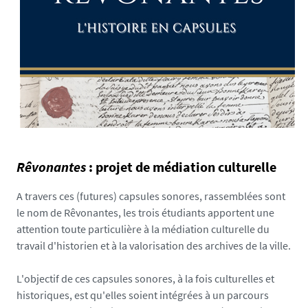
t
o
i
r
e
_
1
6
1
8
Rêvonantes
: projet de médiation culturelle
3
0
A travers ces (futures) capsules sonores, rassemblées sont
2
le nom de Rêvonantes, les trois étudiants apportent une
8
attention toute particulière à la médiation culturelle du
9
travail d'historien et à la valorisation des archives de la ville.
7
0
L'objectif de ces capsules sonores, à la fois culturelles et
0
historiques, est qu'elles soient intégrées à un parcours