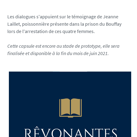
l
-
Les dialogues s'appuient sur le témoignage de Jeanne
j
Laillet, poissonnière présente dans la prison du Bouffay
8
lors de l'arrestation de ces quatre femmes.
-
p
Cette capsule est encore au stade de prototype, elle sera
a
finalisée et disponible à la fin du mois de juin 2021.
s
t
i
l
l
e
-
d
-
h
i
s