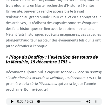
/
trois étudiants en Master recherche d'Histoire à Nantes
p
Université, œuvrent à rendre accessible le travail
h
d'historien au grand public. Pour cela, et en s'appuyant sur
o
des archives, ils réalisent des capsules sonores évoquant
t
des faits historiques en lien avec le patrimoine nantais.
o
Mêlant faits historiques et détails imaginaires, ces capsules
/
plongent l'auditeur au cœur des événements tels qu'ils ont
i
pu se dérouler à l'époque.
m
g
«
Place du Bouffay : l'exécution des sœurs de
-
la Métairie, 19 décembre 1793
»
c
a
Découvrez aujourd'hui la capsule sonore «
Place du Bouffay
r
: l'exécution des sœurs de la Métairie, 19 décembre 1793
», la
r
première de la série
Rêvonantes
qui verra le jour l'année
o
prochaine. Bonne écoute !
u
s
e