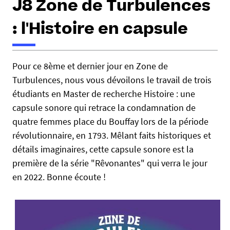
J8 Zone de Turbulences
e
s
: l'Histoire en capsule
i
c
i
h
Pour ce 8ème et dernier jour en Zone de
t
Turbulences, nous vous dévoilons le travail de trois
:
t
p
étudiants en Master de recherche Histoire : une
s
capsule sonore qui retrace la condamnation de
:
quatre femmes place du Bouffay lors de la période
/
révolutionnaire, en 1793. Mêlant faits historiques et
/
détails imaginaires, cette capsule sonore est la
w
première de la série "Rêvonantes" qui verra le jour
w
en 2022. Bonne écoute !
w
.
u
n
i