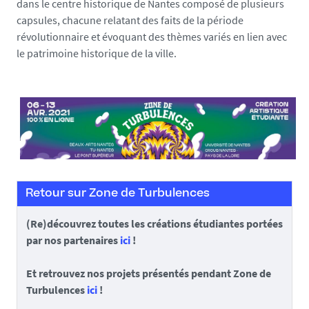
5
dans le centre historique de Nantes composé de plusieurs
-
capsules, chacune relatant des faits de la période
j
révolutionnaire et évoquant des thèmes variés en lien avec
p
le patrimoine historique de la ville.
g
Retour sur Zone de Turbulences
(Re)découvrez toutes les créations étudiantes portées
par nos partenaires
ici
!
Et retrouvez nos projets présentés pendant Zone de
Turbulences
ici
!