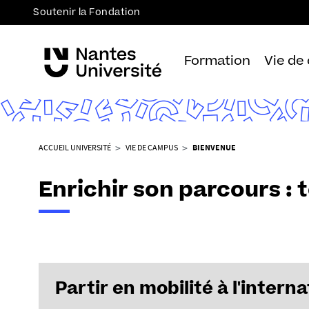
Soutenir la Fondation
Formation
Vie de
V
ACCUEIL UNIVERSITÉ
VIE DE CAMPUS
BIENVENUE
o
u
Enrichir son parcours : t
s
ê
t
e
s
i
Partir en mobilité à l'interna
c