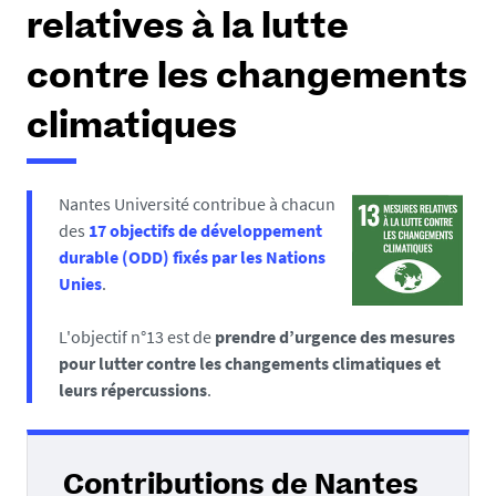
e
relatives à la lutte
s
i
contre les changements
c
i
climatiques
:
Nantes Université contribue à chacun
des
17 objectifs de développement
durable (ODD) fixés par les Nations
Unies
.
L'objectif n°13 est de
prendre d’urgence des mesures
pour lutter contre les changements climatiques et
leurs répercussions
.
Contributions de Nantes