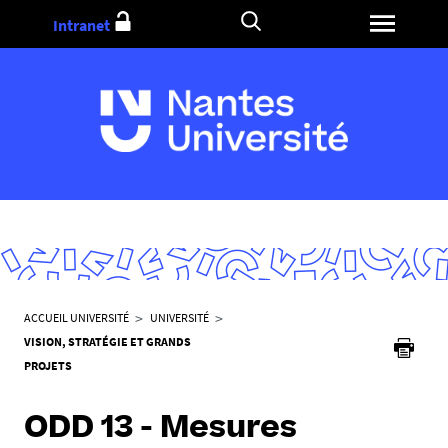
Aller
Intranet
au
contenu
V
ACCUEIL UNIVERSITÉ
UNIVERSITÉ
o
VISION, STRATÉGIE ET GRANDS
u
PROJETS
s
ê
ODD 13 - Mesures
t