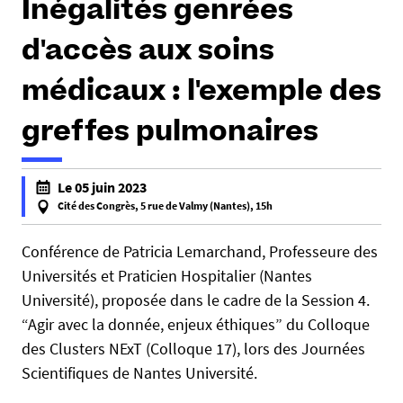
Inégalités genrées
e
s
d'accès aux soins
i
c
médicaux : l'exemple des
i
greffes pulmonaires
:
h
Le 05 juin 2023
t
Cité des Congrès, 5 rue de Valmy (Nantes), 15h
t
f
p
a
Conférence de Patricia Lemarchand, Professeure des
s
l
Universités et Praticien Hospitalier (Nantes
:
s
Université), proposée dans le cadre de la Session 4.
/
e
“Agir avec la donnée, enjeux éthiques” du Colloque
/
f
des Clusters NExT (Colloque 17), lors des Journées
w
a
Scientifiques de Nantes Université.
w
l
w
s