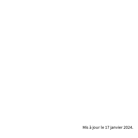
i
a
s
/
p
h
o
t
o
/
i
m
a
g
e
-
i
Mis à jour le 17 janvier 2024.
l