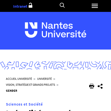
Aller
Intranet
au
contenu
V
ACCUEIL UNIVERSITÉ
UNIVERSITÉ
o
VISION, STRATÉGIE ET GRANDS PROJETS
u
GENDER
s
ê
Sciences et Société
t