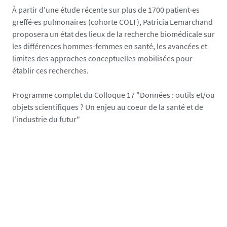
.
e
À partir d'une étude récente sur plus de 1700 patient·es
u
greffé·es pulmonaires (cohorte COLT), Patricia Lemarchand
n
proposera un état des lieux de la recherche biomédicale sur
i
les différences hommes-femmes en santé, les avancées et
v
limites des approches conceptuelles mobilisées pour
-
établir ces recherches.
n
a
Programme complet du Colloque 17 "Données : outils et/ou
n
objets scientifiques ? Un enjeu au coeur de la santé et de
t
l’industrie du futur"
e
s
.
f
r
/
m
e
d