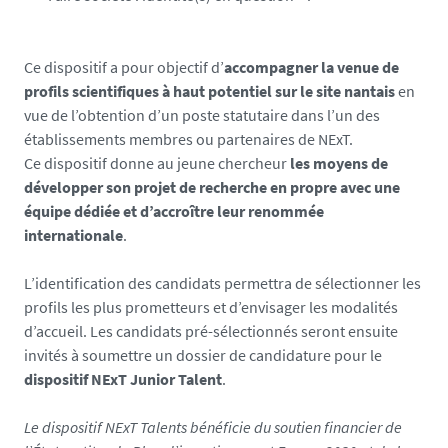
2
8
0
Ce dispositif a pour objectif d’
accompagner la venue de
5
profils scientifiques à haut potentiel sur le site nantais
en
-
vue de l’obtention d’un poste statutaire dans l’un des
5
établissements membres ou partenaires de NExT.
1
Ce dispositif donne au jeune chercheur
les moyens de
c
développer son projet de recherche en propre avec une
1
équipe dédiée et d’accroître leur renommée
7
internationale
.
b
6
L’identification des candidats permettra de sélectionner les
b
profils les plus prometteurs et d’envisager les modalités
-
d’accueil. Les candidats pré-sélectionnés seront ensuite
m
invités à soumettre un dossier de candidature pour le
e
dispositif NExT Junior Talent
.
_
1
Le dispositif NExT Talents bénéficie du soutien financier de
7