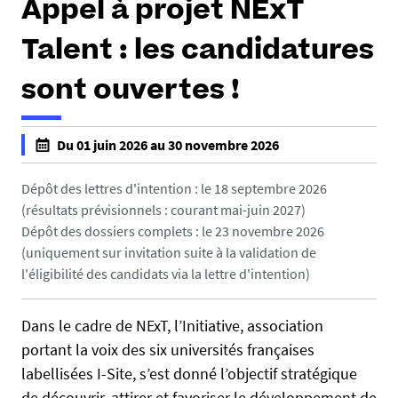
Appel à projet NExT
e
s
Talent : les candidatures
i
c
sont ouvertes !
i
h
:
Du 01 juin 2026 au 30 novembre 2026
t
f
t
a
Dépôt des lettres d'intention : le 18 septembre 2026
p
l
(résultats prévisionnels : courant mai-juin 2027)
s
s
Dépôt des dossiers complets : le 23 novembre 2026
:
e
(uniquement sur invitation suite à la validation de
/
f
l'éligibilité des candidats via la lettre d'intention)
/
a
w
l
Dans le cadre de NExT, l’Initiative, association
w
s
portant la voix des six universités françaises
w
e
.
labellisées I-Site, s’est donné l’objectif stratégique
u
de découvrir, attirer et favoriser le développement de