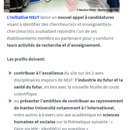
a
s
/
L’Initiative NExT
lance un
nouvel appel à candidatures
p
visant à identifier des chercheur(e)s et enseignant(e)s-
h
chercheur(e)s souhaitant rejoindre l’un de ses
o
établissements membre ou partenaire pour y conduire
t
leurs activités de recherche et d’enseignement.
o
/
Les profils doivent:
2
0
contribuer à l’excellence
du site sur les 2 axes
2
disciplinaires majeurs de NExT:
l'industrie du futur et la
3
santé du futur
, en lien avec la nouvelle feuille de route
0
scientifique
9
ou
présenter l’ambition de contribuer au rayonnement
1
de Nantes Université notamment à l’international
,
1
entre autres à travers son axe académique en
sciences
1
humaines et sociales
sur la thématique suivante :
«
2
Faire société : identité(s) en question » .