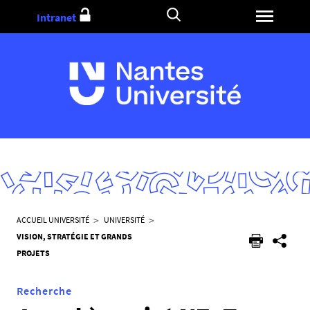
Aller
Intranet
au
contenu
V
ACCUEIL UNIVERSITÉ
UNIVERSITÉ
o
VISION, STRATÉGIE ET GRANDS
u
PROJETS
s
ê
Recherche
t