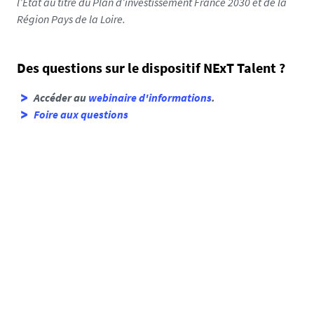
l’État au titre du Plan d’investissement France 2030 et de la
8
Région Pays de la Loire.
1
1
0
Des questions sur le dispositif NExT Talent ?
1
7
Accéder au
webinaire d'informations
.
2
Foire aux questions
4
5
0
9