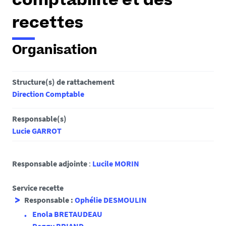
comptabilité et des
e
s
recettes
i
c
Organisation
i
:
Structure(s) de rattachement
Direction Comptable
Responsable(s)
Lucie GARROT
Responsable adjointe
:
Lucile MORIN
Service recette
Responsable :
Ophélie DESMOULIN
Enola BRETAUDEAU