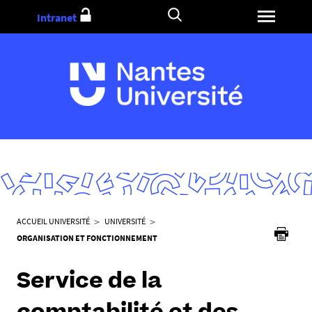
Aller
Intranet
au
contenu
V
ACCUEIL UNIVERSITÉ
UNIVERSITÉ
o
ORGANISATION ET FONCTIONNEMENT
u
s
Service de la
ê
t