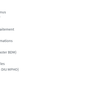
enus
l
raitement
imations
aster BDM)
les
du DIU MPHO)