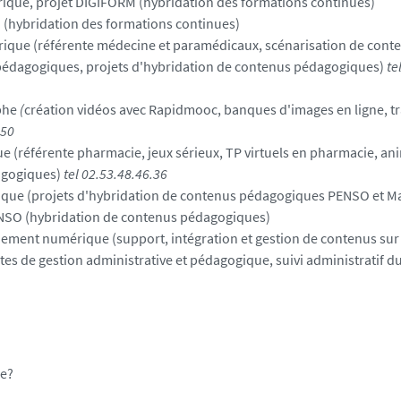
que, projet DIGIFORM (hybridation des formations continues)
 (hybridation des formations continues)
que (référente médecine et paramédicaux, scénarisation de cont
 pédagogiques, projets d'hybridation de contenus pédagogiques)
te
phe
(
création vidéos avec Rapidmooc, banques d'images en ligne, t
.50
(référente pharmacie, jeux sérieux, TP virtuels en pharmacie, an
agogiques)
tel 02.53.48.46.
36
que (projets d'hybridation de contenus pédagogiques PENSO et M
ENSO (hybridation de contenus pédagogiques)
nement numérique (support, intégration et gestion de contenus sur 
ntes de gestion administrative et pédagogique, suivi administratif 
ie?