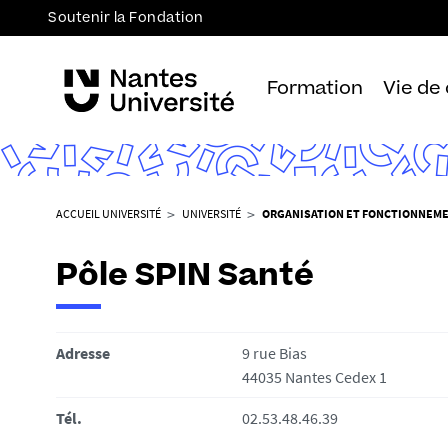
Soutenir la Fondation
Formation
Vie de
V
ACCUEIL UNIVERSITÉ
UNIVERSITÉ
ORGANISATION ET FONCTIONNEM
o
u
Pôle SPIN Santé
s
ê
t
Adresse
9 rue Bias
e
44035 Nantes Cedex 1
s
i
Tél.
02.53.48.46.39
c