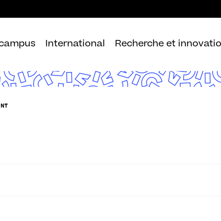
Aller
au
contenu
 campus
International
Recherche et innovati
ENT