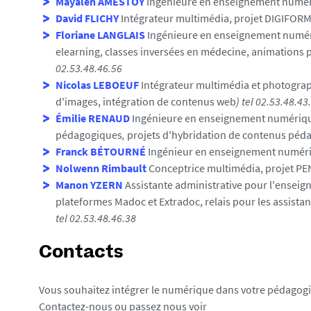
Mayalen AMESTOY
Ingénieure en enseignement numéri
David FLICHY
Intégrateur multimédia, projet DIGIFORM
Floriane LANGLAIS
Ingénieure en enseignement numéri
elearning, classes inversées en médecine, animations
02.53.48.46.56
Nicolas LEBOEUF
Intégrateur multimédia et photogra
d'images, intégration de contenus web
) tel 02.53.48.43
Émilie RENAUD
Ingénieure en enseignement numérique 
pédagogiques
,
projets d'hybridation de contenus péd
Franck BÉTOURNÉ
Ingénieur en enseignement numéri
Nolwenn Rimbault
Conceptrice multimédia, projet P
Manon YZERN
Assistante administrative pour l'enseig
plateformes Madoc et Extradoc, relais pour les assista
tel 02.53.48.46.
38
Contacts
Vous souhaitez intégrer le numérique dans votre pédagog
Contactez-nous ou passez nous voir