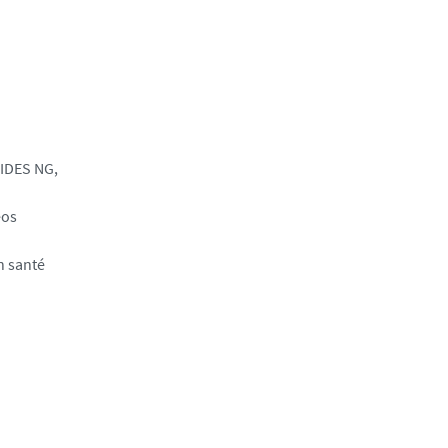
SIDES NG,
éos
n santé