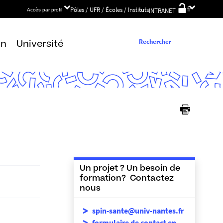
Choix
Pôles / UFR / Écoles / Instituts
fr
INTRANET
Accès par profil
de
la
langue
Rechercher
on
Université
Un projet ? Un besoin de
formation? Contactez
nous
spin-sante@univ-nantes.fr
formulaire de contact en