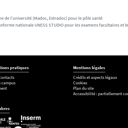
e de l'université (Madoc, Extradoc) pour le pôle santé
ateforme nationale UNESS STUDIO pour les examens facultaires et l
tions pratiques
Mentions légales
 contacts
Crédits et aspects légaux
s campus
Cookies
ment
Plan du site
Accessibilité : partiellement c
mbres