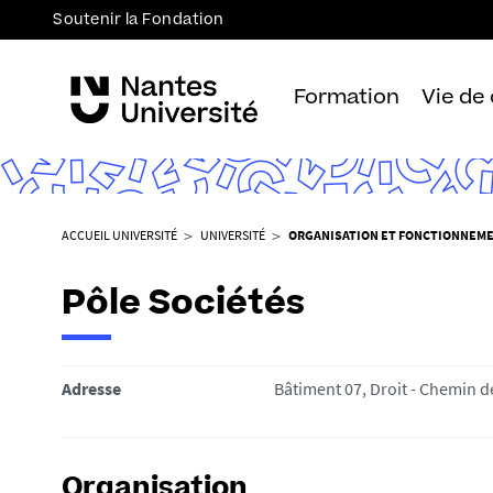
Soutenir la Fondation
Formation
Vie de
V
ACCUEIL UNIVERSITÉ
UNIVERSITÉ
ORGANISATION ET FONCTIONNEM
o
u
Pôle Sociétés
s
ê
t
Adresse
Bâtiment 07, Droit - Chemin 
e
s
i
c
Organisation