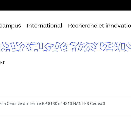
Aller
au
contenu
 campus
International
Recherche et innovati
ENT
de la Censive du Tertre BP 81307 44313 NANTES Cedex 3