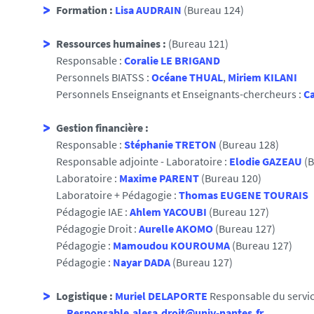
Formation :
Lisa AUDRAIN
(Bureau 124)
Ressources humaines :
(Bureau 121)
Responsable :
Coralie L
E BRIGAND
Personnels BIATSS :
Océane THUAL
,
Miriem KILANI
Personnels Enseignants et Enseignants-chercheurs :
C
Gestion financière :
Responsable :
Stéphanie TRETON
(Bureau 128)
Responsable adjointe - Laboratoire :
Elodie GAZEAU
(B
Laboratoire :
Maxime PARENT
(Bureau 120)
Laboratoire + Pédagogie :
Thomas EUGENE TOURAIS
Pédagogie IAE :
Ahlem YACOUBI
(Bureau 127)
Pédagogie Droit :
Aurelle AKOMO
(Bureau 127)
Pédagogie :
Mamoudou KOUROUMA
(Bureau 127)
Pédagogie :
Nayar DADA
(Bureau 127)
Logistique :
Muriel DELAPORTE
Responsable du service
Responsable.alesa.droit@univ-nantes.fr