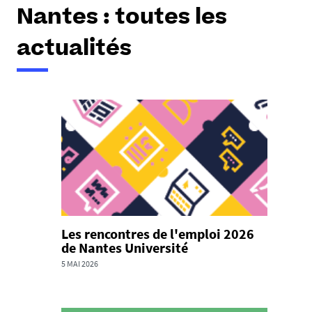
e
Nantes : toutes les
s
i
actualités
c
i
:
Les rencontres de l'emploi 2026
de Nantes Université
5 MAI 2026