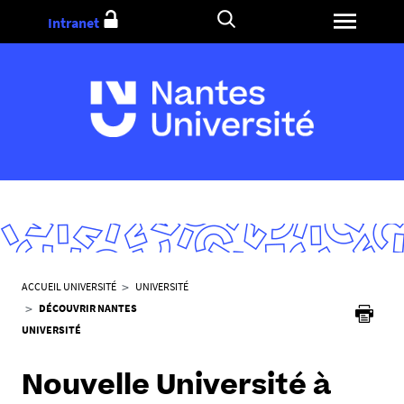
Aller
Intranet
au
contenu
V
ACCUEIL UNIVERSITÉ
UNIVERSITÉ
o
DÉCOUVRIR NANTES
u
UNIVERSITÉ
s
ê
Nouvelle Université à
t