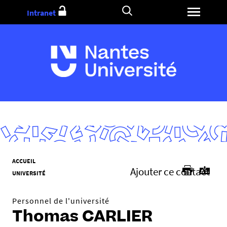
Aller
Intranet
au
contenu
V
ACCUEIL
Ajouter ce contact
o
UNIVERSITÉ
u
s
Personnel de l'université
ê
Thomas CARLIER
t