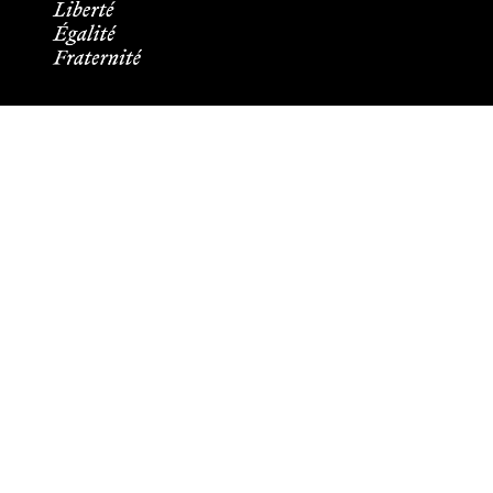
Informations pratiques
Tous les contacts
Plans des campus
Recrutement
Mentions légales
Crédits et aspects légaux
Cookies
Plan du site
Accessibilité : partiellement conforme
Les membres