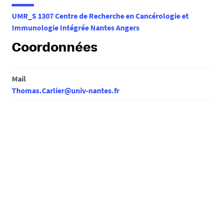
e
UMR_S 1307 Centre de Recherche en Cancérologie et
s
Immunologie Intégrée Nantes Angers
i
c
Coordonnées
i
:
Mail
Thomas.Carlier@univ-nantes.fr