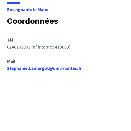
e
Enseignants le Mans
s
i
Coordonnées
c
i
Tél
:
0240163003 (n° interne : 413003)
Mail
Stephanie.Lamargot@univ-nantes.fr