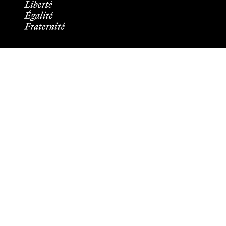
Informations pratiques
Tous les contacts
Plans des campus
Recrutement
Mentions légales
Crédits et aspects légaux
Cookies
Plan du site
Accessibilité : partiellement conforme
Les membres