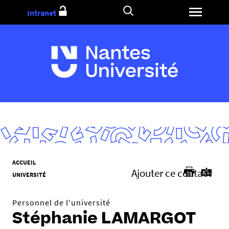
Aller
Intranet
au
contenu
V
ACCUEIL
Ajouter ce contact
o
UNIVERSITÉ
u
s
Personnel de l'université
ê
Stéphanie LAMARGOT
t