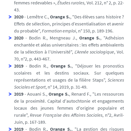
femmes redevables »,
Études rurales
, Vol. 212, n° 2, p. 22-
43.
2020
- Lemêtre C.,
Orange S.
, "Des élèves sans histoire ?
Effets de sélection, principes d’essentialisation et avenir
du probable",
Formation emploi
, n° 150, p. 189-196.
2020
- Bodin R., Mengneau J.,
Orange S.
, "Adhésion
enchantée et aléas universitaires : les effets ambivalents
de la sélection à l’Université",
L'Année sociologique
, Vol.
70, n°2, p. 443-467.
2019
- Bodin R.,
Orange S.
, "Déjouer les pronostics
scolaires et les destins sociaux. Sur quelques
représentations et usages de la filière Staps",
Sciences
Sociales et Sport
, n° 14, 2019, p. 31-49.
2019
- Aouani S.,
Orange S.
, Renard F., "Les ressources
de la proximité. Capital d'autochtonie et engagements
locaux des jeunes femmes d'origine populaire et
rurale",
Revue Française des Affaires Sociales
, n°2, Avril-
Juin, p. 167-189.
2019
- Bodin R.,
Orange S.
, "La gestion des risques