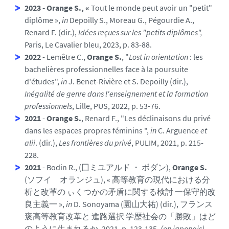
2023 - Orange S., «
Tout le monde peut avoir un "petit"
diplôme »,
in
Depoilly S., Moreau G., Pégourdie A.,
Renard F. (dir.),
Idées reçues sur les "petits diplômes",
Paris, Le Cavalier bleu, 2023, p. 83-88.
2022
- Lemêtre C.,
Orange S.
, "
Lost in orientation
: les
bachelières professionnelles face à la poursuite
d'études",
in
J. Benet-Rivière et S. Depoilly (dir.),
Inégalité de genre dans l'enseignement et la formation
professionnels
, Lille, PUS, 2022, p. 53-76.
2021
-
Orange S.
, Renard F., "Les déclinaisons du privé
dans les espaces propres féminins ",
in
C. Arguence
et
alii
. (dir.),
Les frontières du privé
, PULIM, 2021, p. 215-
228.
2021
- Bodin R., (囗ミユアルド ・ ボダン),
Orange S.
(ソフイ オランジュ), « 高等教育の現代における分
析と改革の ぃくつかの矛盾に関する検討 一保守的改
良主義一 »,
in
D. Sonoyama (園山大祐) (dir.), フランス
褒高等教育改革と 進路選択 学歴社会の「勝敗」はど
のように生まれるか, 2021, p. 123-135.
(en japonais)