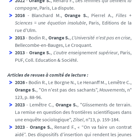
2022
-
Orange S.
, Renard F.,
Des femmes qui tiennent la
campagne
, Paris, La dispute.
2016
- Blanchard M.,
Orange S.
, Pierrel A.,
Filles +
Sciences = une équation insoluble
, Paris, Editions de la
rue d'Ulm.
2013
- Bodin R.,
Orange S.
,
L'Université n'est pas en crise
,
Bellecombe-en-Bauges, Le Croquant.
2013
-
Orange S.
,
L'autre enseignement supérieur
, Paris,
PUF, Coll. Education & Société.
Articles de revues à comité de lecture :
2026 -
Bodin R., Le Borgne N., Le Henanff M., Lemêtre C.,
Orange S.
, "On n'est pas des sachants",
Mouvements
, n°
123, p. 88-96.
2023
- Lemêtre C.,
Orange S.
, "Glissements de terrain.
La remise en question des frontières scientifiques dans
une enquête sociologique",
Zilsel
, n°13, p. 159-184.
2023
-
Orange S.
, Renard F., « “On va faire un contrat
aidé”. Des dispositifs d’insertion qui rendent les jeunes