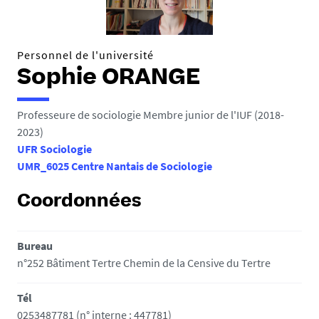
e
s
i
Personnel de l'université
c
Sophie ORANGE
i
:
Professeure de sociologie Membre junior de l'IUF (2018-
2023)
UFR Sociologie
UMR_6025 Centre Nantais de Sociologie
Coordonnées
Bureau
n°252 Bâtiment Tertre Chemin de la Censive du Tertre
Tél
0253487781 (n° interne : 447781)