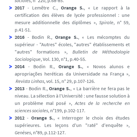
sociales
, n° 220, p.68-85.
2017
- Lemêtre C.,
Orange S.
, « Le rapport à la
certification des élèves de lycée professionnel : une
mesure additionnelle des diplômes »,
Spirale
, n° 59,
p.41-51.
2016
- Bodin R.,
Orange S.
, « Les mécomptes du
supérieur - "Autres" écoles, "autres" établissements et
"autres" formations »,
Bulletin de Méthodologie
Sociologique
, Vol. 130, n°1, p.40-55.
2014
- Bodin R.,
Orange S.
, « Novos alunos e
apropriações heréticas da Universidade na França »,
Revista Linhas
, vol. 15, n° 29, p.107-126.
2013
- Bodin R.,
Orange S.
, « La barrière ne fera pas le
niveau. La sélection à l'Université : une fausse solution à
un problème mal posé »,
Actes de la recherche en
sciences sociales
, n°199, p.102-117.
2012
-
Orange S.
, « Interroger le choix des études
supérieures. Les leçons d'un "raté" d'enquête »,
Genèses
, n°89, p.112-127.