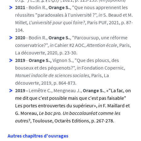
2021
- Bodin R.,
Orange S.
, "Que nous apprennent les
réussites "paradoxales à l'université ?",
in
S. Beaud et M.
Millet,
L'université pour quoi faire?
, Paris PUF, 2021, p. 87-
104.
2020
- Bodin R.,
Orange S.
, "Parcoursup, une réforme
conservatrice?",
in
Cahier #2 AOC,
Attention école
, Paris,
La découverte, 2020, p. 23-30.
2019
-
Orange S.,
Vignon S., "Que des ploucs, des
bouseux et des péquenots?",
in
Fondation Copernic,
Manuel indocile de sciences sociales
, Paris, La
découverte, 2019, p. 864-873.
2019 -
Lemêtre C., Mengneau J.,
Orange S.
,
«"La fac, on
me dit que c'est possible mais que c'est pas faisable"
Les portes entrouvertes du supérieur»,
in
F. Maillard et
G. Moreau,
Le bac pro. Un baccalauréat comme les
autres?
, Toulouse, Octarès Editions, p. 267-278.
Autres chapitres d'ouvrages