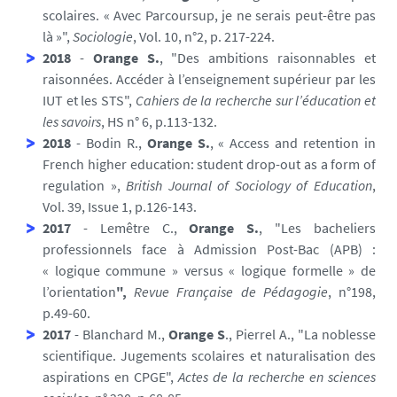
scolaires. « Avec Parcoursup, je ne serais peut-être pas
là »",
Sociologie
, Vol. 10, n°2, p. 217-224.
2018
-
Orange S.
, "Des ambitions raisonnables et
raisonnées. Accéder à l’enseignement supérieur par les
IUT et les STS",
Cahiers de la recherche sur l’éducation et
les savoirs
, HS n° 6, p.113-132.
2018
- Bodin R.,
Orange S.
, « Access and retention in
French higher education: student drop-out as a form of
regulation »,
British Journal of Sociology of Education
,
Vol. 39, Issue 1, p.126-143.
2017
- Lemêtre C.,
Orange S.
, "Les bacheliers
professionnels face à Admission Post-Bac (APB) :
« logique commune » versus « logique formelle » de
l’orientation
",
Revue Française de Pédagogie
, n°198,
p.49-60.
2017
- Blanchard M.,
Orange S
., Pierrel A., "La noblesse
scientifique. Jugements scolaires et naturalisation des
aspirations en CPGE",
Actes de la recherche en sciences