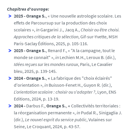
Chapitres d'ouvrage:
2025 - Orange S.
, « Une nouvelle astrologie scolaire. Les
effets de Parcoursup sur la production des choix
scolaires »,
in
Gargarini J., Jacq A.,
Choisir ou être choisi.
Approches critiques de la sélection
, Gif-sur-Yvette, MSH
Paris-Saclay Éditions, 2025, p. 105-116.
2025 - Orange S.
, Renard F., « "A la campagne, tout le
monde se connait" »,
in
Lechien M.H., Leroux B. (dir.),
Idées reçues sur les mondes ruraux
, Paris, Le Cavalier
bleu, 2025, p. 139-145.
2024 - Orange S.
,
«
La fabrique des "choix éclairés"
d'orientation »,
in
Buisson-Fenet H., Guyon R. (dir.),
L'orientation scolaire : choisir ou s'adapter ?
, Lyon, ENS
Editions, 2024, p. 13-19.
2024 -
Darbus F.,
Orange S.
,
«
Collectivités territoriales :
la réorganisation permanente »,
in
Pudal R., Sinigaglia J.
(dir.),
Le nouvel esprit du service public
, Vulaines sur
Seine, Le Croquant, 2024, p. 43-57.