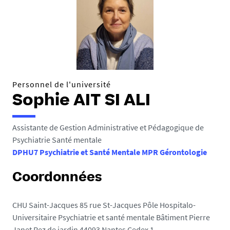
e
s
i
c
i
:
Personnel de l'université
Sophie AIT SI ALI
Assistante de Gestion Administrative et Pédagogique de
Psychiatrie Santé mentale
DPHU7 Psychiatrie et Santé Mentale MPR Gérontologie
Coordonnées
CHU Saint-Jacques 85 rue St-Jacques Pôle Hospitalo-
Universitaire Psychiatrie et santé mentale Bâtiment Pierre
Janet Rez de jardin 44093 Nantes Cedex 1