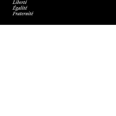
Informations pratiques
Tous les contacts
Plans des campus
Recrutement
Mentions légales
Crédits et aspects légaux
Cookies
Plan du site
Accessibilité : partiellement conforme
Les membres