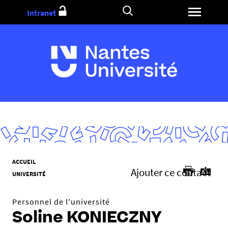
Aller
Intranet
au
contenu
V
ACCUEIL
Ajouter ce contact
o
UNIVERSITÉ
u
s
Personnel de l'université
ê
Soline KONIECZNY
t