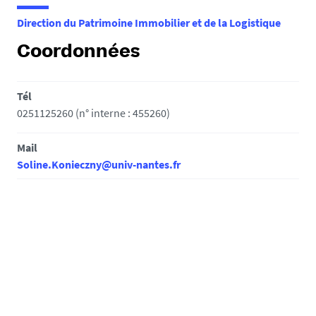
e
Direction du Patrimoine Immobilier et de la Logistique
s
i
Coordonnées
c
i
Tél
:
0251125260 (n° interne : 455260)
Mail
Soline.Konieczny@univ-nantes.fr