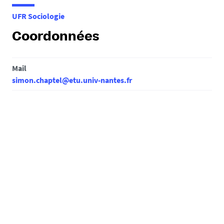
e
UFR Sociologie
s
i
Coordonnées
c
i
Mail
:
simon.chaptel@etu.univ-nantes.fr