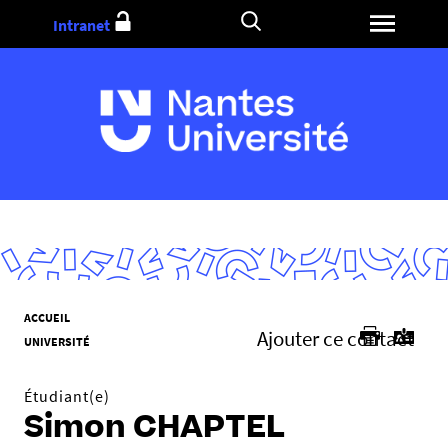
Aller
Intranet
au
contenu
V
ACCUEIL
Ajouter ce contact
o
UNIVERSITÉ
u
s
Étudiant(e)
ê
Simon CHAPTEL
t