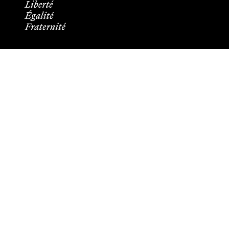
Informations pratiques
Tous les contacts
Plans des campus
Recrutement
Mentions légales
Crédits et aspects légaux
Cookies
Plan du site
Accessibilité : partiellement conforme
Les membres