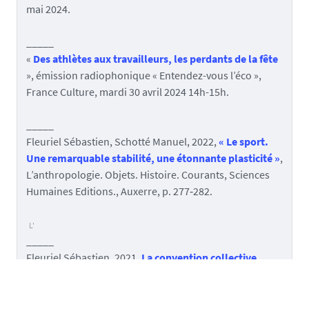
mai 2024.
_____
«
Des athlètes aux travailleurs, les perdants de la fête
», émission radiophonique « Entendez-vous l’éco »,
France Culture, mardi 30 avril 2024 14h-15h.
_____
Fleuriel Sébastien, Schotté Manuel, 2022,
« Le sport.
Une remarquable stabilité, une étonnante plasticité »
,
L’anthropologie. Objets. Histoire. Courants, Sciences
Humaines Editions., Auxerre, p. 277‑282.
_____
Fleuriel Sébastien, 2021,
La convention collective
nationale du sport. Un droit sur mesure
, Presses
universitaires de Grenoble., Fontaine, coll. « Sports,
cultures, sociétés ».