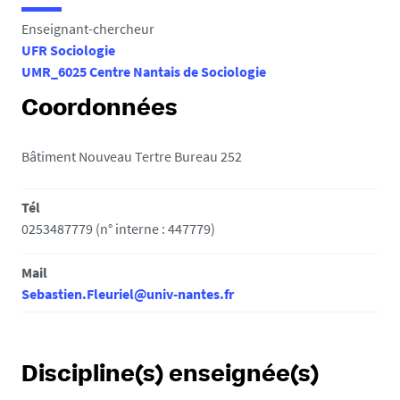
e
Enseignant-chercheur
s
UFR Sociologie
i
UMR_6025 Centre Nantais de Sociologie
c
i
Coordonnées
:
Bâtiment Nouveau Tertre Bureau 252
Tél
0253487779 (n° interne : 447779)
Mail
Sebastien.Fleuriel@univ-nantes.fr
Discipline(s) enseignée(s)