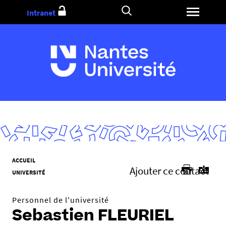
Aller
Intranet
au
contenu
V
ACCUEIL
Ajouter ce contact
o
UNIVERSITÉ
u
s
Personnel de l'université
ê
Sebastien FLEURIEL
t