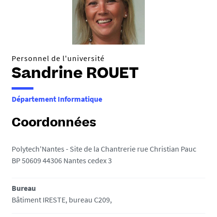
e
s
i
c
i
Personnel de l'université
Sandrine ROUET
:
Département Informatique
Coordonnées
Polytech'Nantes - Site de la Chantrerie rue Christian Pauc
BP 50609 44306 Nantes cedex 3
Bureau
Bâtiment IRESTE, bureau C209,