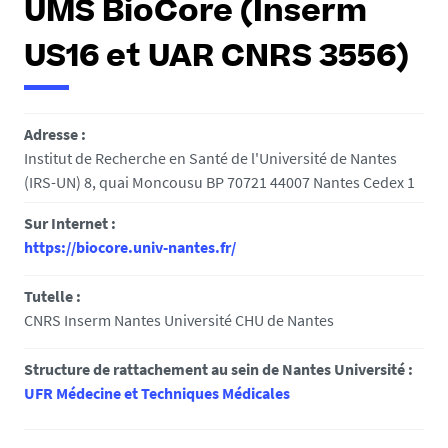
UMS BioCore (Inserm
e
s
US16 et UAR CNRS 3556)
i
c
i
Adresse :
:
Institut de Recherche en Santé de l'Université de Nantes
(IRS-UN) 8, quai Moncousu BP 70721 44007 Nantes Cedex 1
Sur Internet :
https://biocore.univ-nantes.fr/
Tutelle :
CNRS Inserm Nantes Université CHU de Nantes
Structure de rattachement au sein de Nantes Université :
UFR Médecine et Techniques Médicales