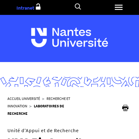
Aller
Intranet
au
contenu
V
ACCUEIL UNIVERSITÉ
RECHERCHE ET
o
INNOVATION
LABORATOIRES DE
u
RECHERCHE
s
ê
Unité d'Appui et de Recherche
t