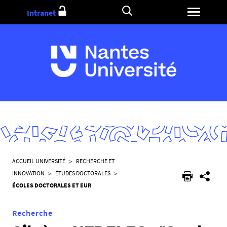
Aller
Intranet
au
contenu
V
ACCUEIL UNIVERSITÉ
RECHERCHE ET
o
INNOVATION
ÉTUDES DOCTORALES
u
ÉCOLES DOCTORALES ET EUR
s
ê
Recherche
t