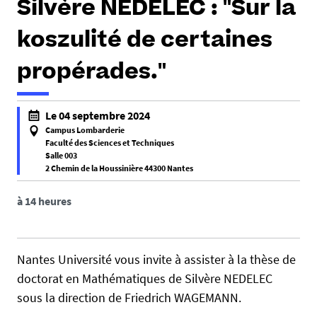
Silvère NEDELEC : "Sur la
e
s
koszulité de certaines
i
c
propérades."
i
:
Le 04 septembre 2024
Campus Lombarderie
Faculté des Sciences et Techniques
Salle 003
2 Chemin de la Houssinière 44300 Nantes
f
a
à 14 heures
l
s
e
Nantes Université vous invite à assister à la thèse de
f
doctorat en Mathématiques de Silvère NEDELEC
a
sous la direction de Friedrich WAGEMANN.
l