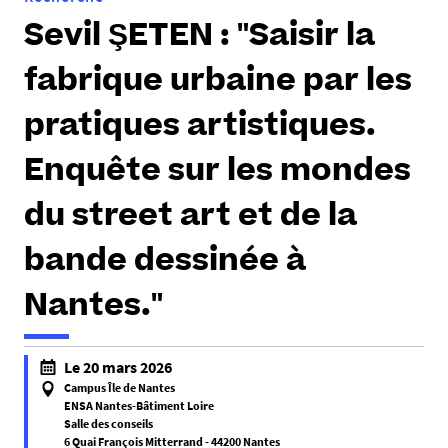
e
Sevil ŞETEN : "Saisir la
s
i
fabrique urbaine par les
c
i
pratiques artistiques.
:
Enquête sur les mondes
du street art et de la
bande dessinée à
Nantes."
Le 20 mars 2026
Campus Île de Nantes
ENSA Nantes-Bâtiment Loire
Salle des conseils
6 Quai François Mitterrand - 44200 Nantes