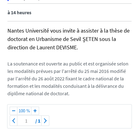
f
a
à 14 heures
l
s
Nantes Université vous invite à assister à la thèse de
e
doctorat en Urbanisme de Sevil ŞETEN sous la
f
direction de Laurent DEVISME.
a
l
La soutenance est ouverte au public et est organisée selon
s
les modalités prévues par l'arrêté du 25 mai 2016 modifié
e
par l'arrêté du 26 août 2022 fixant le cadre national de la
formation et les modalités conduisant à la délivrance du
diplôme national de doctorat.
100 %
/
1