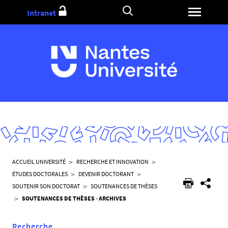
Aller
Intranet
au
contenu
V
ACCUEIL UNIVERSITÉ
RECHERCHE ET INNOVATION
o
ÉTUDES DOCTORALES
DEVENIR DOCTORANT
u
SOUTENIR SON DOCTORAT
SOUTENANCES DE THÈSES
s
SOUTENANCES DE THÈSES - ARCHIVES
ê
t
Recherche