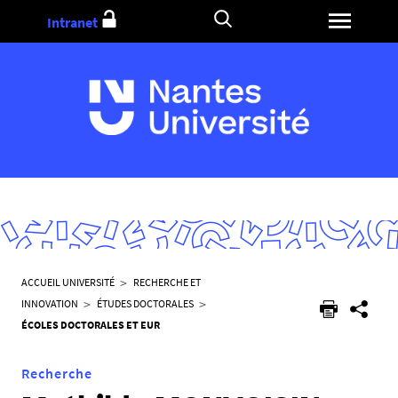
Aller
Intranet
au
contenu
V
ACCUEIL UNIVERSITÉ
RECHERCHE ET
o
INNOVATION
ÉTUDES DOCTORALES
u
ÉCOLES DOCTORALES ET EUR
s
ê
Recherche
t