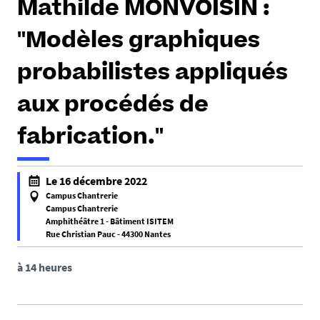
Mathilde MONVOISIN :
e
s
"Modèles graphiques
i
c
probabilistes appliqués
i
aux procédés de
:
fabrication."
Le 16 décembre 2022
Campus Chantrerie
Campus Chantrerie
Amphithéâtre 1 - Bâtiment ISITEM
Rue Christian Pauc - 44300 Nantes
f
a
à 14 heures
l
s
e