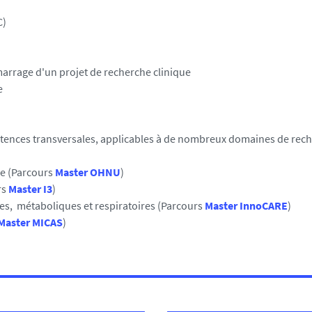
C)
marrage d'un projet de recherche clinique
e
tences transversales, applicables à de nombreux domaines de rec
ie (Parcours
Master OHNU
)
rs
Master I3
)
res, métaboliques et respiratoires (Parcours
Master InnoCARE
)
Master MICAS
)