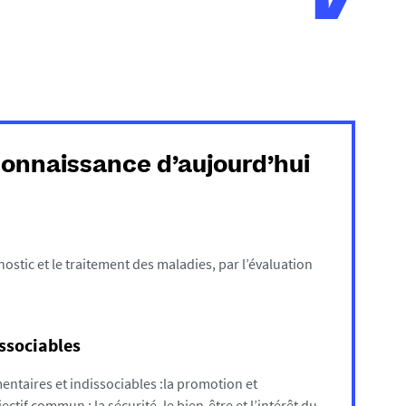
 connaissance d’aujourd’hui
stic et le traitement des maladies, par l’évaluation
issociables
ntaires et indissociables :la promotion et
ectif commun : la sécurité, le bien-être et l’intérêt du