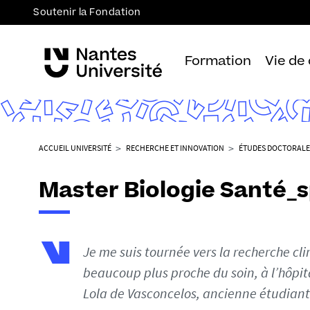
Soutenir la Fondation
Formation
Vie de
V
ACCUEIL UNIVERSITÉ
RECHERCHE ET INNOVATION
ÉTUDES DOCTORALE
o
u
Master Biologie Santé_s
s
ê
t
e
Je me suis tournée vers la recherche cli
s
beaucoup plus proche du soin, à l’hôpit
i
Lola de Vasconcelos, ancienne étudian
c