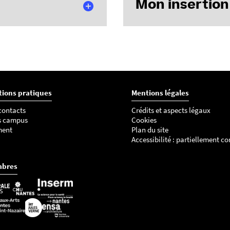
Mon insertion 
C
C
I
tions pratiques
Mentions légales
S
 contacts
Crédits et aspects légaux
Consultez les offres d'emplo
s campus
Cookies
ment
Plan du site
sur
https://www.emploi.leem.
Accessibilité : partiellement c
Consultez les offres sur Link
mbres