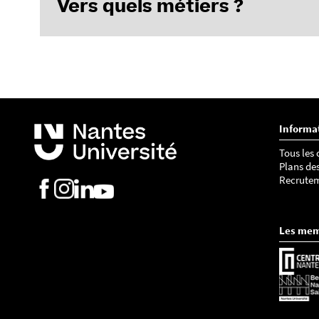
Vers quels métiers ?
Bac + 5
Attaché.e de recherche clinique (ARC) monitoring
Technicien.ne d'études cliniques (TEC)
Informa
Coordinateur.trice d'études cliniques (CEC)
Chef.fe de projet promotion ou investigation
Tous les
Chargé.e de valorisation
Plans de
Recrute
Chargé.e de qualité
Chargé.e de projet information et recherche
Les me
Bac + 8
Chef.fe de projet translationnel
Rédacteur.trice médical