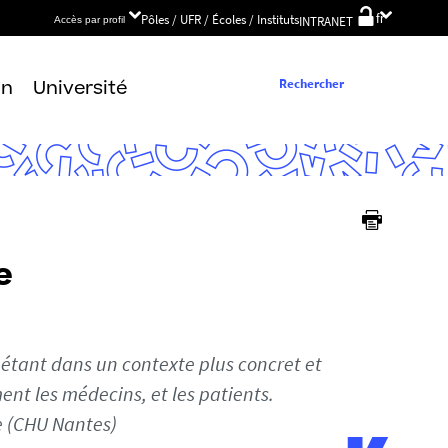
Choix
Pôles / UFR / Écoles / Instituts
fr
INTRANET
Accès par profil
de
la
langue
Rechercher
on
Université
e
n étant dans un contexte plus concret et
ent les médecins, et les patients.
e (CHU Nantes)