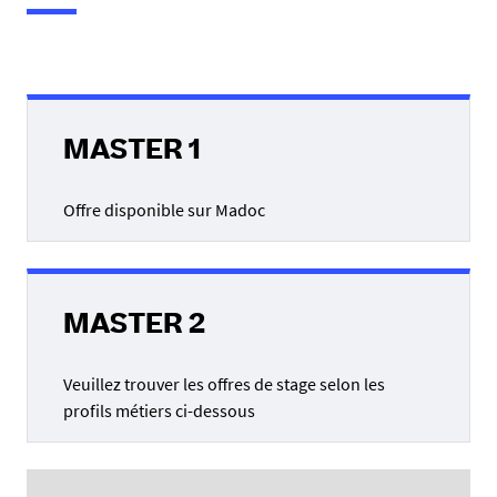
e
s
i
c
i
MASTER 1
:
Offre disponible sur Madoc
MASTER 2
Veuillez trouver les offres de stage selon les
profils métiers ci-dessous