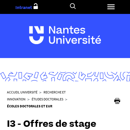
Aller
Intranet
au
contenu
V
ACCUEIL UNIVERSITÉ
RECHERCHE ET
o
INNOVATION
ÉTUDES DOCTORALES
u
ÉCOLES DOCTORALES ET EUR
s
ê
I3 - Offres de stage
t