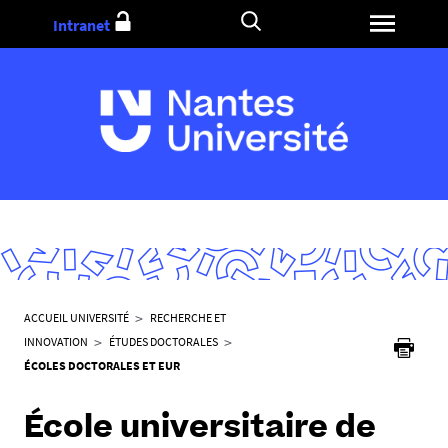
Aller
Intranet
au
contenu
V
ACCUEIL UNIVERSITÉ
RECHERCHE ET
o
INNOVATION
ÉTUDES DOCTORALES
u
ÉCOLES DOCTORALES ET EUR
s
ê
École universitaire de
t