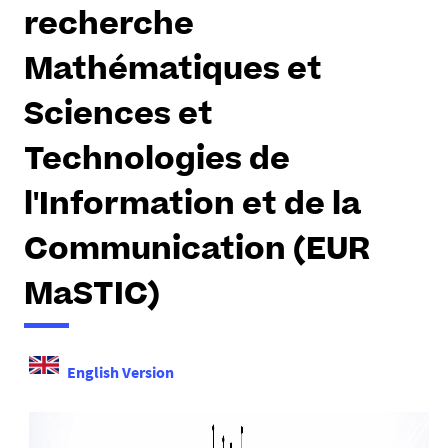
e
recherche
s
i
Mathématiques et
c
i
Sciences et
:
Technologies de
l'Information et de la
Communication (EUR
MaSTIC)
English Version