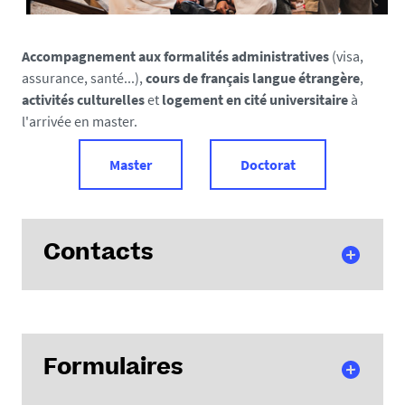
Accompagnement aux formalités administratives
(visa,
assurance, santé...),
cours de français langue étrangère
,
activités culturelles
et
logement en cité universitaire
à
l'arrivée en master.
Master
Doctorat
Contacts
Pour toute demande d'information
Formulaires
Elsa Durand
Gestionnaire de direction
eur.mastic@univ-nantes.fr